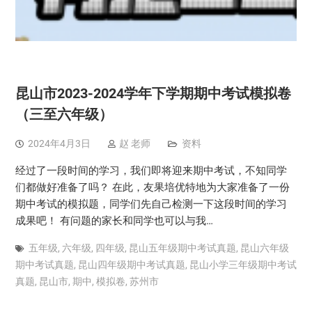
昆山市2023-2024学年下学期期中考试模拟卷
（三至六年级）
2024年4月3日
赵 老师
资料
经过了一段时间的学习，我们即将迎来期中考试，不知同学
们都做好准备了吗？ 在此，友果培优特地为大家准备了一份
期中考试的模拟题，同学们先自己检测一下这段时间的学习
成果吧！ 有问题的家长和同学也可以与我…
五年级
,
六年级
,
四年级
,
昆山五年级期中考试真题
,
昆山六年级
期中考试真题
,
昆山四年级期中考试真题
,
昆山小学三年级期中考试
真题
,
昆山市
,
期中
,
模拟卷
,
苏州市