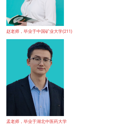
赵老师，毕业于中国矿业大学(211)
孟老师，毕业于湖北中医药大学