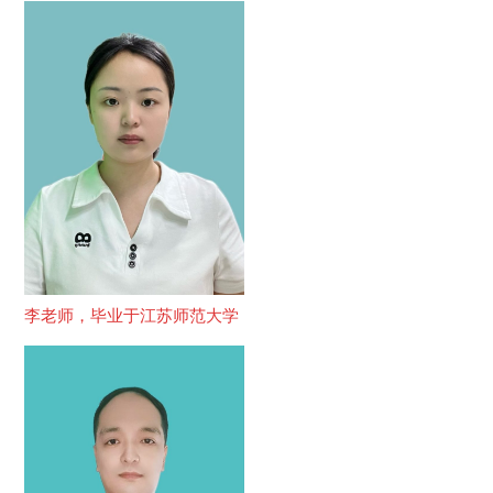
李老师，毕业于江苏师范大学