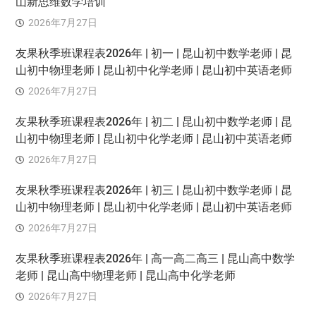
山新思维数学培训
2026年7月27日
友果秋季班课程表2026年 | 初一 | 昆山初中数学老师 | 昆
山初中物理老师 | 昆山初中化学老师 | 昆山初中英语老师
2026年7月27日
友果秋季班课程表2026年 | 初二 | 昆山初中数学老师 | 昆
山初中物理老师 | 昆山初中化学老师 | 昆山初中英语老师
2026年7月27日
友果秋季班课程表2026年 | 初三 | 昆山初中数学老师 | 昆
山初中物理老师 | 昆山初中化学老师 | 昆山初中英语老师
2026年7月27日
友果秋季班课程表2026年 | 高一高二高三 | 昆山高中数学
老师 | 昆山高中物理老师 | 昆山高中化学老师
2026年7月27日