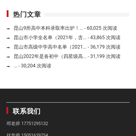
热门文章
昆山9所高中本科录取率出炉！...
- 60,025 次阅读
昆山市小学全名单（2021年，含...
- 43,865 次阅读
昆山市高级中学高中名单（2021...
- 36,179 次阅读
昆山2022年是各初中（四星级高...
- 31,199 次阅读
...
- 30,204 次阅读
联系我们
邓老师
17751295132
赵老师
15051629754