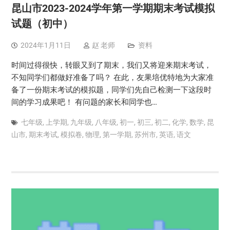
昆山市2023-2024学年第一学期期末考试模拟
试题（初中）
2024年1月11日
赵 老师
资料
时间过得很快，转眼又到了期末，我们又将迎来期末考试，
不知同学们都做好准备了吗？ 在此，友果培优特地为大家准
备了一份期末考试的模拟题，同学们先自己检测一下这段时
间的学习成果吧！ 有问题的家长和同学也…
七年级
,
上学期
,
九年级
,
八年级
,
初一
,
初三
,
初二
,
化学
,
数学
,
昆
山市
,
期末考试
,
模拟卷
,
物理
,
第一学期
,
苏州市
,
英语
,
语文