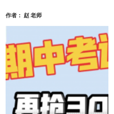
作者：
赵 老师