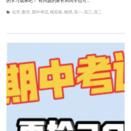
的学习成果吧！ 有问题的家长和同学也可…
化学
,
数学
,
期中考试
,
模拟卷
,
物理
,
高一
,
高三
,
高二