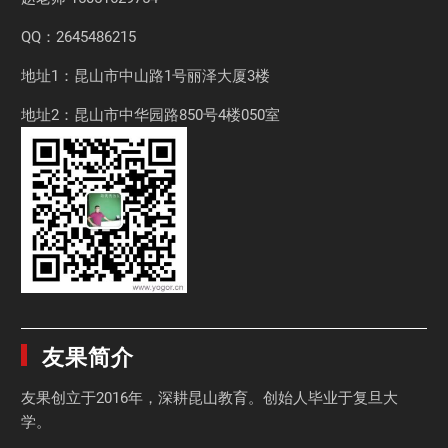
QQ：2645486215
地址1：昆山市中山路1号丽泽大厦3楼
地址2：昆山市中华园路850号4楼050室
友果简介
友果
创立于2016年，深耕昆山教育。创始人毕业于
复旦大
学
。