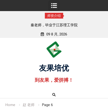
师资介绍
孟老师，毕业于湖北中医药大学
09 8 月, 2026
Skip
to
content
友果培优
到友果，爱拼搏！
Home
赵 老师
Page 6