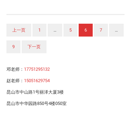
文
上一页
1
…
5
6
7
…
章
分
9
下一页
页
邓老师：
17751295132
赵老师：
15051629754
昆山市中山路1号丽泽大厦3楼
昆山市中华园路850号4楼050室