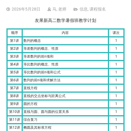
2026年5月28日
马, 老师
信息
,
课程报名
友果新高二数学暑假班教学计划
顺序
内容
课次
第1讲
数列的概念
1
第2讲
等差数列的概念、性质
1
第3讲
等差数列的前n项和
1
第4讲
等比数列的概念、性质
1
第5讲
等比数列的前n项和公式
1
第6讲
数列的前n项和求解方法
1
第7讲
直线方程
1
第8讲
直线的交点坐标与距离公式
1
第9讲
圆的方程
1
第10讲
直线与圆、圆与圆的位置关系
1
第11讲
综合复习
1
第12讲
椭圆及其标准方程
1