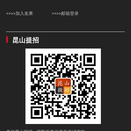
==>>加入友果
==>>邮箱登录
昆山提招