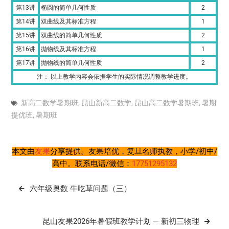
第13讲
椭圆的简单几何性质
2
第14讲
双曲线及其标准方程
1
第15讲
双曲线的简单几何性质
2
第16讲
抛物线及其标准方程
1
第17讲
抛物线的简单几何性质
2
注： 以上教学内容会依据学生的实际情况调整教学进度。
新高二数学暑期班
,
昆山新高二数学
,
昆山高二数学暑期班
,
暑期
提优班
,
暑期班
本文由
友果
分享提供。友果培优，复旦名师执教，小学/初中/
高中。联系电话/微信：
17751295132
文
六年级奥数 牛吃草问题（三）
章
导
昆山友果2026年暑假班教学计划 — 新初三物理