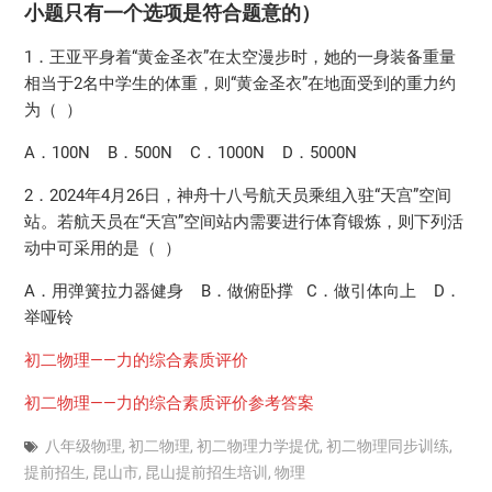
小题只有一个选项是符合题意的）
1．王亚平身着“黄金圣衣”在太空漫步时，她的一身装备重量
相当于2名中学生的体重，则“黄金圣衣”在地面受到的重力约
为（ ）
A．100N B．500N C．1000N D．5000N
2．2024年4月26日，神舟十八号航天员乘组入驻“天宫”空间
站。若航天员在“天宫”空间站内需要进行体育锻炼，则下列活
动中可采用的是（ ）
A．用弹簧拉力器健身 B．做俯卧撑 C．做引体向上 D．
举哑铃
初二物理——力的综合素质评价
初二物理——力的综合素质评价参考答案
八年级物理
,
初二物理
,
初二物理力学提优
,
初二物理同步训练
,
提前招生
,
昆山市
,
昆山提前招生培训
,
物理