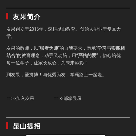
友果简介
友果
创立于2016年，深耕昆山教育。创始人毕业于
复旦大
学
。
友果的教师，以“
强者为师
”的自我要求，秉承“
学习与实践相
结合
”的教育理念，动手又动脑，用
“严格的爱”
，倾心培优
每一位学子，让家长放心，为未来添彩！
到友果，爱拼搏！与优秀为友，学霸路上一起走。
==>>加入友果
==>>邮箱登录
昆山提招