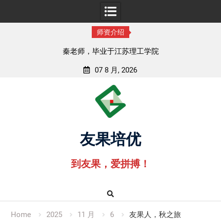
师资介绍
老师，毕业于江苏理工学院
孟老师，
07 8 月, 2026
Skip
to
content
友果培优
到友果，爱拼搏！
Home
2025
11 月
6
友果人，秋之旅