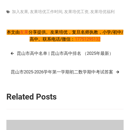
加入友果
,
友果培优工作时间
,
友果培优工资
,
友果培优福利
本文由
友果
分享提供。友果培优，复旦名师执教，小学/初中/
高中。联系电话/微信：
17751295132
文
昆山市高中名单 | 昆山市高中排名 （2025年最新）
章
导
昆山市2025-2026学年第一学期初二数学期中考试答案
航
Related Posts