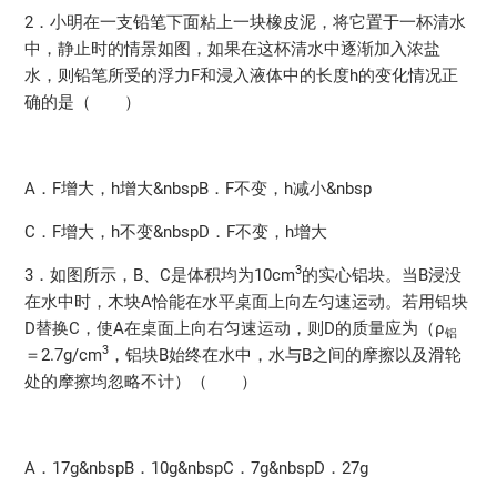
2．小明在一支铅笔下面粘上一块橡皮泥，将它置于一杯清水
中，静止时的情景如图，如果在这杯清水中逐渐加入浓盐
水，则铅笔所受的浮力F和浸入液体中的长度h的变化情况正
确的是（ ）
A．F增大，h增大&nbspB．F不变，h减小&nbsp
C．F增大，h不变&nbspD．F不变，h增大
3
3．如图所示，B、C是体积均为10cm
的实心铝块。当B浸没
在水中时，木块A恰能在水平桌面上向左匀速运动。若用铝块
D替换C，使A在桌面上向右匀速运动，则D的质量应为（ρ
铝
3
＝2.7g/cm
，铝块B始终在水中，水与B之间的摩擦以及滑轮
处的摩擦均忽略不计）（ ）
A．17g&nbspB．10g&nbspC．7g&nbspD．27g