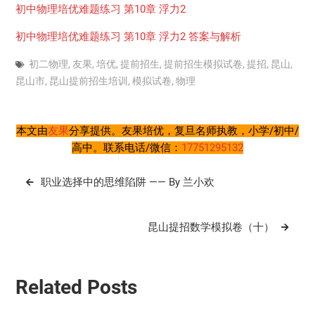
初中物理培优难题练习 第10章 浮力2
初中物理培优难题练习 第10章 浮力2 答案与解析
初二物理
,
友果
,
培优
,
提前招生
,
提前招生模拟试卷
,
提招
,
昆山
,
昆山市
,
昆山提前招生培训
,
模拟试卷
,
物理
本文由
友果
分享提供。友果培优，复旦名师执教，小学/初中/
高中。联系电话/微信：
17751295132
文
职业选择中的思维陷阱 —— By 兰小欢
章
导
昆山提招数学模拟卷（十）
航
Related Posts