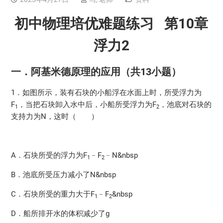
初中物理培优难题练习 第
10
章
浮力2
一．阿基米德原理的应用（共13小题）
1．如图所示，装有石块的小船浮在水面上时，所受浮力为
F
，当把石块卸入水中后，小船所受浮力为F
，池底对石块的
1
2
支持力为N，这时（ ）
A．石块所受的浮力为F
﹣F
﹣N&nbsp
1
2
B．池底所受压力减小了N&nbsp
C．石块所受的重力大于F
﹣F
&nbsp
1
2
D．船所排开水的体积减少了g