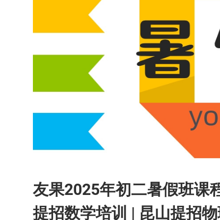
友果2025年初二暑假班课
提招数学培训 | 昆山提招