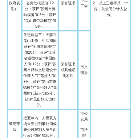
市总
政府表
省劳动模范”加12
荣誉证书
2．以上三项择其一计
工会
彰）
分；获评“苏州市劳
分，取最高分计入总
动模范”加8分；获评
分。
“昆山市劳动模范”加
5分；
先进典型三：夫妻在
昆山工作、生活期间
获评“全国道德模范”
加20分；获评“江苏
省道德模范”“中国好
人”加12分；获评“苏
荣誉证书
市文
州市精神文明建设十
或其他证
明办
佳新人”“江苏好人”加
明材料
8分；获评“昆山市道
德模范”“苏州好人”“苏
州时代新人”加5分；
获评“昆山好人”加2
分。
市公
近五年内，夫妻双方
安局
遵纪守
均未受过刑事处罚或
法
未受过限制人身自由
市法
行政处罚的加20分。
院