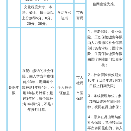
信网查验为准。
文化程度大专、本
科、硕士、博士及以
学历学位
市教
上分别得5分、8分、
证书
育局
20分、30分。
1．养老保险、失业保
险、工伤保险缴费年限
由人力资源和社会保障
部门负责审核；医疗保
险、生育保险缴费年限
由医疗保障部门负责审
核；
在昆山缴纳的社会保
2．社会保险有效期为
险，由入学当年度往
市人
10年（以当年度3月31
前推3年，期间每个
社局
日截止日期为限）；
参保年
险种满1年得4分，不
个人身份
限
足1年按月计算；超
证信息
市医
3．条线管理单位，参
过3年的，每个险种
保局
加省级统筹的部分险
满1年得2分，不足1
种，视同在昆山参保；
年按月计算。
4．原来在昆山缴纳的
社会保险，异地转出后
再次转回昆山的，转入