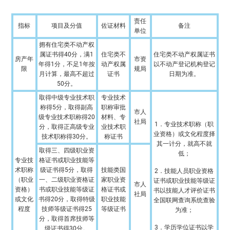
责任
指标
项目及分值
佐证材料
备注
单位
拥有住宅类不动产权
属证书得40分，满1
住宅类不
住宅类不动产权属证书
房产年
市资
年得1分，不足1年按
动产权属
以不动产登记机构登记
限
规局
月计算，最高不超过
证书
日期为准。
50分。
取得中级专业技术职
专业技术
称得5分，取得副高
职称审批
市人
级专业技术职称得20
材料、专
社局
1．专业技术职称（职
分，取得正高级专业
业技术职
业资格）或文化程度择
技术职称得30分。
称证书
其一计分，就高不就
取得三、四级职业资
低；
专业技
格证书或职业技能等
术职称
级证书得5分，取得
技能类国
2．技能人员职业资格
（职业
一、二级职业资格证
家职业资
证书或职业技能等级证
市人
资格）
书或职业技能等级证
格证书或
书以技能人才评价证书
社局
或文化
书得20分，取得特级
职业技能
全国联网查询系统查验
程度
技师等级证书得25
等级证书
为准；
分，取得首席技师等
3．学历学位证书以学
级证书得30分。