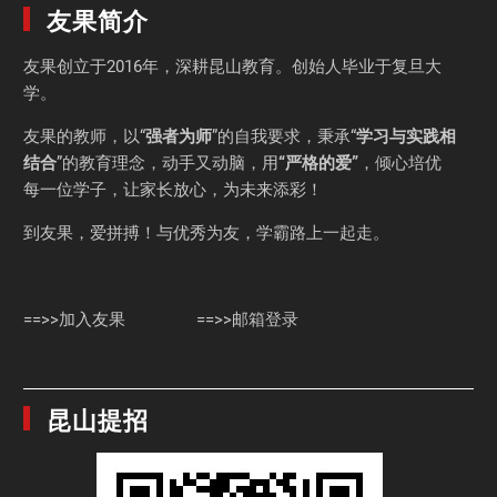
友果简介
友果
创立于2016年，深耕昆山教育。创始人毕业于
复旦大
学
。
友果的教师，以“
强者为师
”的自我要求，秉承“
学习与实践相
结合
”的教育理念，动手又动脑，用
“严格的爱”
，倾心培优
每一位学子，让家长放心，为未来添彩！
到友果，爱拼搏！与优秀为友，学霸路上一起走。
==>>加入友果
==>>邮箱登录
昆山提招