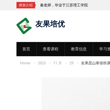
秦老师，毕业于江苏理工学院
师资介绍
Skip
友果培优
to
content
首页
查看课程
教育信息
学习
Home
2023
11 月
29
友果昆山寒假班课程