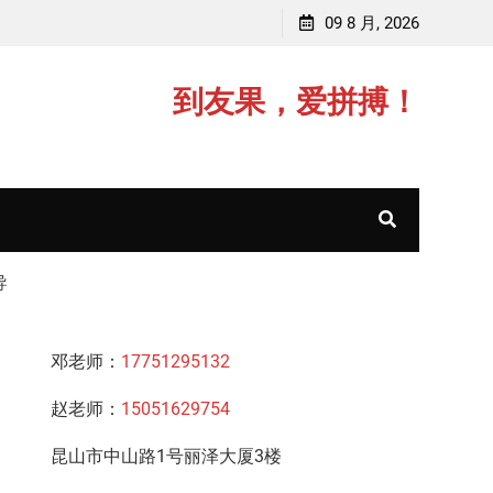
李老师，毕业于江苏师范大学
09 8 月, 2026
赵老师，毕
到友果，爱拼搏！
导
邓老师：
17751295132
赵老师：
15051629754
昆山市中山路1号丽泽大厦3楼