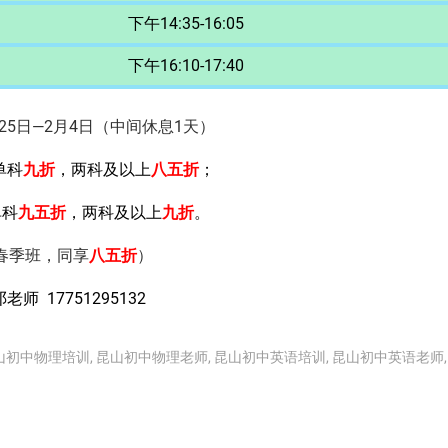
下午14:35-16:05
下午16:10-17:40
25日—2月4日（中间休息1天）
单科
九折
，两科及以上
八五折
；
单科
九五折
，两科及以上
九折
。
春季班，同享
八五折
）
邓老师
17751295132
山初中物理培训
,
昆山初中物理老师
,
昆山初中英语培训
,
昆山初中英语老师
,