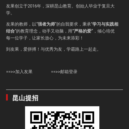
友果
创立于2016年，深耕昆山教育。创始人毕业于
复旦大
学
。
友果的教师，以“
强者为师
”的自我要求，秉承“
学习与实践相
结合
”的教育理念，动手又动脑，用
“严格的爱”
，倾心培优
每一位学子，让家长放心，为未来添彩！
到友果，爱拼搏！与优秀为友，学霸路上一起走。
==>>加入友果
==>>邮箱登录
昆山提招