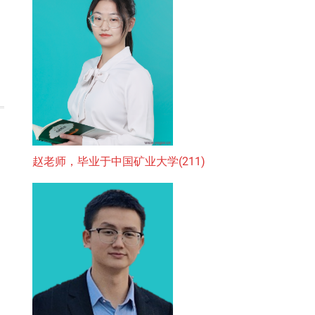
赵老师，毕业于中国矿业大学(211)