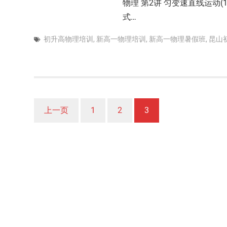
物理 第2讲 匀变速直线运动(
式…
初升高物理培训
,
新高一物理培训
,
新高一物理暑假班
,
昆山
文
上一页
1
2
3
章
分
页