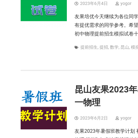
2023年6月4日
yogor
友果培优今天继续为各位同
有提优需求的同学参考。希望
初中物理提前招生模拟试卷
提前招生
,
提招
,
数学
,
昆山
,
模
昆山友果2023年
一物理
2023年6月2日
yogor
友果2023年暑假班教学计划 