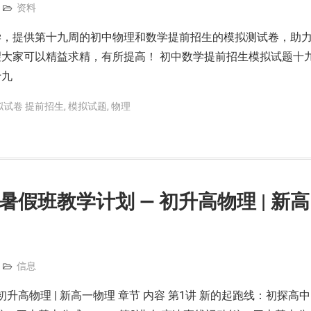
资料
学，提供第十九周的初中物理和数学提前招生的模拟测试卷，助
大家可以精益求精，有所提高！ 初中数学提前招生模拟试题十
十九
拟试卷 提前招生
,
模拟试题
,
物理
暑假班教学计划 — 初升高物理 | 新高
信息
初升高物理 | 新高一物理 章节 内容 第1讲 新的起跑线：初探高中