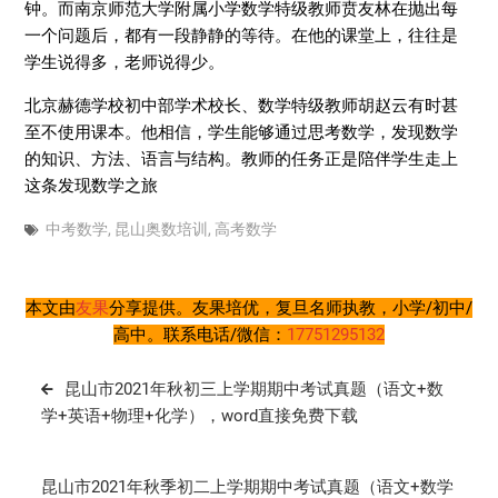
钟。而南京师范大学附属小学数学特级教师贲友林在抛出每
一个问题后，都有一段静静的等待。在他的课堂上，往往是
学生说得多，老师说得少。
北京赫德学校初中部学术校长、数学特级教师胡赵云有时甚
至不使用课本。他相信，学生能够通过思考数学，发现数学
的知识、方法、语言与结构。教师的任务正是陪伴学生走上
这条发现数学之旅
中考数学
,
昆山奥数培训
,
高考数学
本文由
友果
分享提供。友果培优，复旦名师执教，小学/初中/
高中。联系电话/微信：
17751295132
文
昆山市2021年秋初三上学期期中考试真题（语文+数
章
学+英语+物理+化学），word直接免费下载
导
航
昆山市2021年秋季初二上学期期中考试真题（语文+数学