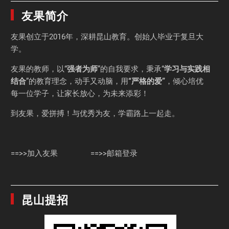
友果简介
友果
创立于2016年，深耕昆山教育。创始人毕业于
复旦大
学
。
友果的教师，以“
强者为师
”的自我要求，秉承“
学习与实践相
结合
”的教育理念，动手又动脑，用
“严格的爱”
，倾心培优
每一位学子，让家长放心，为未来添彩！
到友果，爱拼搏！与优秀为友，学霸路上一起走。
==>>加入友果
==>>邮箱登录
昆山提招