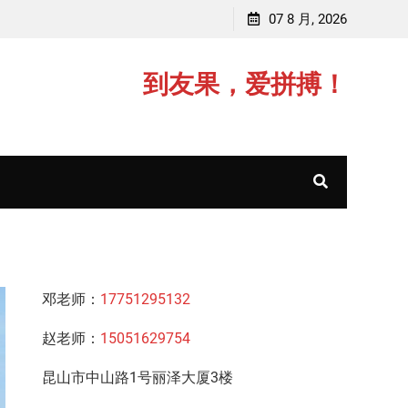
邓老师，毕业于复旦大学，主讲初中数学/高中物理
07 8 月, 2026
顾老
到友果，爱拼搏！
邓老师：
17751295132
赵老师：
15051629754
昆山市中山路1号丽泽大厦3楼