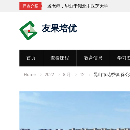
李老师，毕业于江苏师范大学
师资介绍
Skip
友果培优
to
content
首页
查看课程
教育信息
学习
Home
2022
8 月
12
昆山市花桥镇 徐公