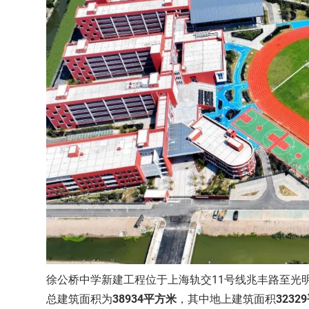
徐公桥中学新建工程位于上海轨交11号线兆丰路至光
总建筑面积为
38934平方
米
，其中地上建筑面积
3232