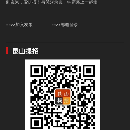
到友果，爱拼搏！与优秀为友，学霸路上一起走。
==>>加入友果
==>>邮箱登录
昆山提招