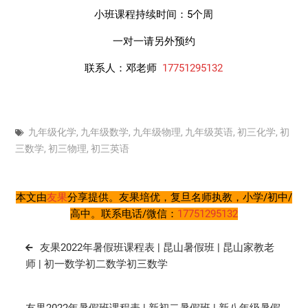
小班课程持续时间：5个周
一对一请另外预约
联系人：邓老师
17751295132
九年级化学
,
九年级数学
,
九年级物理
,
九年级英语
,
初三化学
,
初
三数学
,
初三物理
,
初三英语
本文由
友果
分享提供。友果培优，复旦名师执教，小学/初中/
高中。联系电话/微信：
17751295132
文
友果2022年暑假班课程表 | 昆山暑假班 | 昆山家教老
章
师 | 初一数学初二数学初三数学
导
航