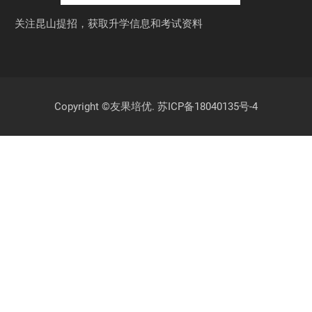
关注昆山提招，获取
升学信息和考试资料
Copyright ©友果培优.
苏ICP备18040135号-4