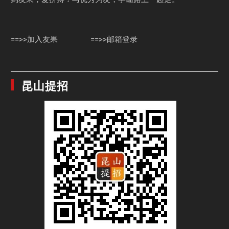
==>>加入友果
==>>邮箱登录
昆山提招