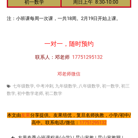
初一数学
周日上午 8:30-10:00
注：小班课每周一次课，一共18周。2月19日开始上课。
一对一，随时预约
联系人：邓老师
17751295132
邓老师微信
七年级数学
,
中考冲刺
,
九年级数学
,
八年级数学
,
初一数学
,
初三
数学
,
初中数学老师
,
初二数学
本文由
友果
分享提供。友果培优，复旦名师执教，小学/初中/
高中。联系电话/微信：
17751295132
文
友果春季小班课程表(小学) | 昆山家教 | 昆山家教网 |