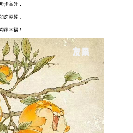
步步高升，
如虎添翼，
阖家幸福！