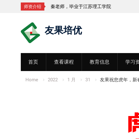
业于江苏理工学院
孟老师，毕业于湖北中
师资介绍
Skip
友果培优
to
content
首页
查看课程
教育信息
学习
Home
2022
1 月
31
友果祝您虎年，新