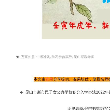
万事如意
,
中考冲刺
,
学习步步高升
,
昆山家教老师
本文由
友果
分享提供。友果培优，复旦名师执
文
昆山市新市民子女公办学校积分入学办法2022年
章
友果春季小班课程表(2022