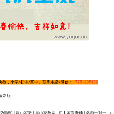
教，小学/初中/高中。联系电话/微信：
17751295132
最新版
年春) | 昆山家教 | 昆山家教网 | 初中家教老师 | 名师一对一