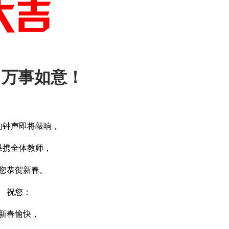
，万事如意！
的钟声即将敲响，
果携全体教师，
您恭贺新春。
祝您：
新春愉快，