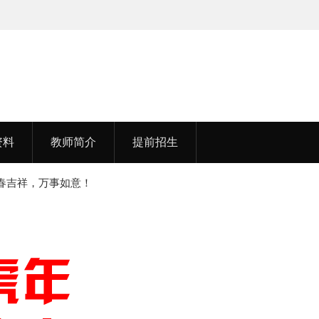
医药大学
李老师，毕业于江苏师范大学
资料
教师简介
提前招生
春吉祥，万事如意！