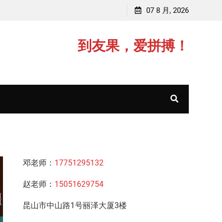
赵老师，毕业于中国矿业大学(211)
07 8 月, 2026
邓老
到友果，爱拼搏！
邓老师：
17751295132
赵老师：
15051629754
昆山市中山路1号丽泽大厦3楼