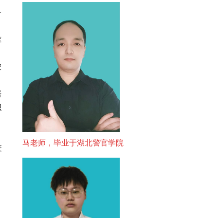
各
准
校
居
积
马老师，毕业于湖北警官学院
废