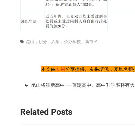
昆山，积分，入学，公办学校，新市民
本文由
友果
分享提供。友果培优，复旦名师执
文
昆山将添新高中——蓬朗高中。高中升学率将有大
章
导
Related Posts
航