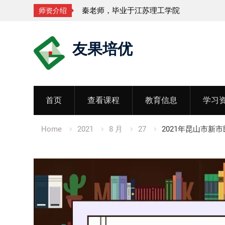
孟老师，毕业于湖北中医药大学
师资介绍
Skip
友果培优
to
content
首页
查看课程
教育信息
学习
Home
2021
8 月
27
2021年昆山市