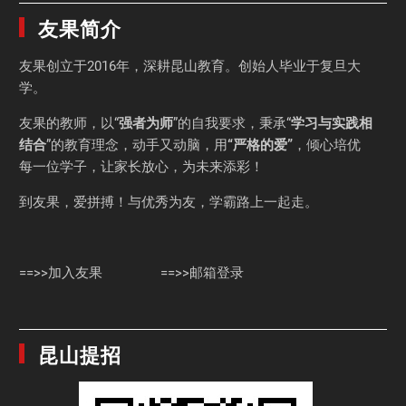
友果简介
友果
创立于2016年，深耕昆山教育。创始人毕业于
复旦大
学
。
友果的教师，以“
强者为师
”的自我要求，秉承“
学习与实践相
结合
”的教育理念，动手又动脑，用
“严格的爱”
，倾心培优
每一位学子，让家长放心，为未来添彩！
到友果，爱拼搏！与优秀为友，学霸路上一起走。
==>>加入友果
==>>邮箱登录
昆山提招