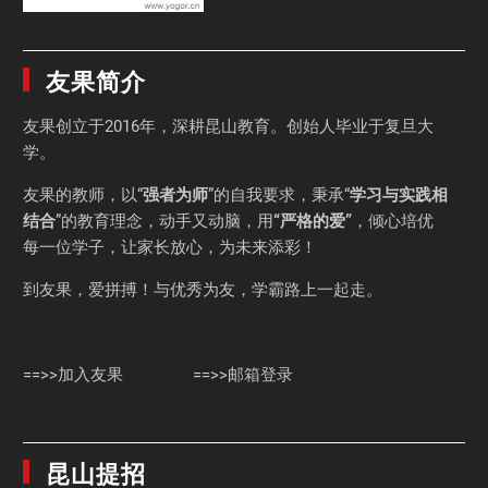
友果简介
友果
创立于2016年，深耕昆山教育。创始人毕业于
复旦大
学
。
友果的教师，以“
强者为师
”的自我要求，秉承“
学习与实践相
结合
”的教育理念，动手又动脑，用
“严格的爱”
，倾心培优
每一位学子，让家长放心，为未来添彩！
到友果，爱拼搏！与优秀为友，学霸路上一起走。
==>>加入友果
==>>邮箱登录
昆山提招