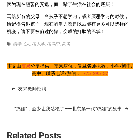
因为现在短暂的安逸，而一辈子生活在社会的底层！
写给所有的父母，当孩子不想学习，或者厌恶学习的时候，
请记得告诉孩子，现在的努力都是以后能有更多可以选择的
机会，请不要被偷过的懒，变成的打脸的巴掌！
清华北大
,
考大学
,
考高中
,
高考
本文由
友果
分享提供。友果培优，复旦名师执教，小学/初中/
高中。联系电话/微信：
17751295132
文
友果教师招聘
章
导
“鸡娃”，至少让我站稳了——北京第一代“鸡娃”的故事
航
Related Posts