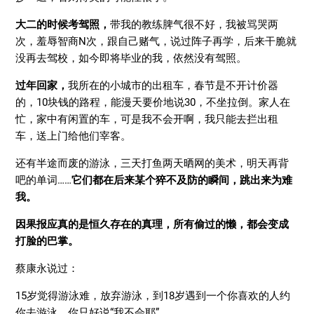
大二的时候考驾照，
带我的教练脾气很不好，我被骂哭两
次，羞辱智商N次，跟自己赌气，说过阵子再学，后来干脆就
没再去驾校，如今即将毕业的我，依然没有驾照。
过年回家，
我所在的小城市的出租车，春节是不开计价器
的，10块钱的路程，能漫天要价地说30，不坐拉倒。家人在
忙，家中有闲置的车，可是我不会开啊，我只能去拦出租
车，送上门给他们宰客。
还有半途而废的游泳，三天打鱼两天晒网的美术，明天再背
吧的单词……
它们都在后来某个猝不及防的瞬间，跳出来为难
我。
因果报应真的是恒久存在的真理，所有偷过的懒，都会变成
打脸的巴掌。
蔡康永说过：
15岁觉得游泳难，放弃游泳，到18岁遇到一个你喜欢的人约
你去游泳，你只好说“我不会耶”。