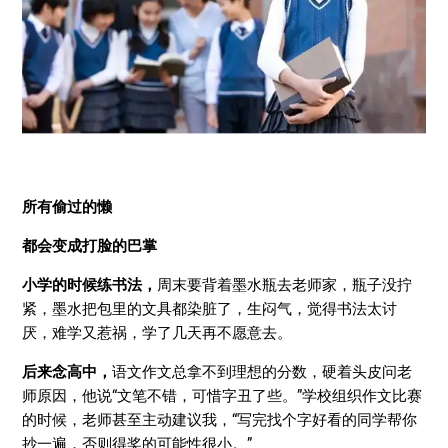
所有偷过的懒
都会变成打脸的巴掌
小学的时候练书法，
周末要背着墨水瓶去老师家，瓶子没拧
紧，墨水把包里的文具都染脏了，生闷气，觉得书法太讨
厌，难学又惹祸，学了几天再不愿意去。
后来念高中，
语文作文总拿不到理想的分数，硬着头皮问老
师原因，他说“文笔不错，可惜字丑了些。”学校组织作文比赛
的时候，老师甚至主动建议我，“写完找个字好看的同学帮你
抄一遍，否则得奖的可能性很小。”