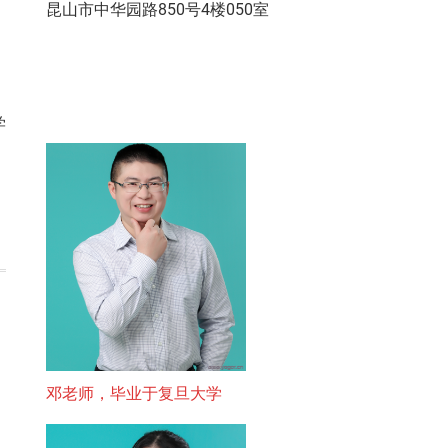
昆山市中华园路850号4楼050室
学
邓老师，毕业于复旦大学