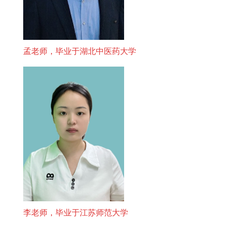
孟老师，毕业于湖北中医药大学
李老师，毕业于江苏师范大学