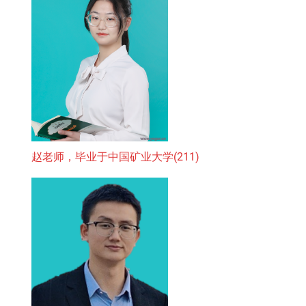
赵老师，毕业于中国矿业大学(211)