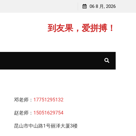
赵老师，毕业于中国矿业大学(211)
06 8 月, 2026
到友果，爱拼搏！
邓老师：
17751295132
赵老师：
15051629754
昆山市中山路1号丽泽大厦3楼