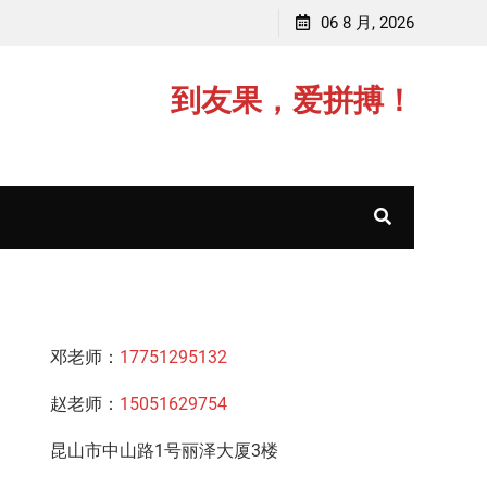
师，毕业于江苏师范大学
06 8 月, 2026
赵老师，毕业于中
到友果，爱拼搏！
邓老师：
17751295132
赵老师：
15051629754
昆山市中山路1号丽泽大厦3楼