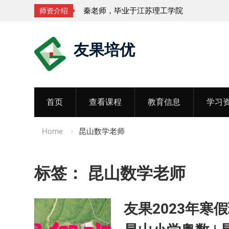
秦老师，毕业于江苏理工学院
师资介绍
Skip
友果培优
to
content
首页
查看课程
教育信息
学习
Home
昆山数学老师
标签：
昆山数学老师
友果2023年寒假