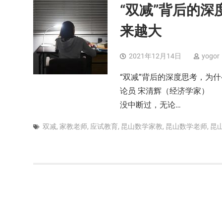
“双减”背后的
来越大
2021年12月14日
yogor
“双减”背后的深度思考，为
论员 宋清辉（经济学家） 
没中断过，无论…
双减
,
家教老师
,
应试教育
,
昆山数学家教
,
昆山数学老师
,
昆