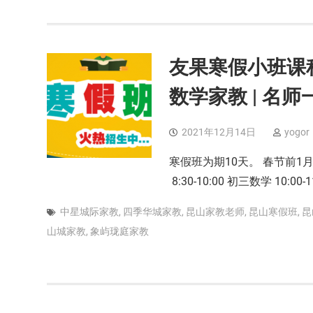
友果寒假小班课程表
数学家教 | 名师
2021年12月14日
yogor
寒假班为期10天。 春节前1月
8:30-10:00 初三数学 10:00-
中星城际家教
,
四季华城家教
,
昆山家教老师
,
昆山寒假班
,
昆
山城家教
,
象屿珑庭家教