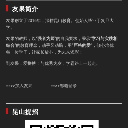
友果简介
友果
创立于2016年，深耕昆山教育。创始人毕业于
复旦大
学
。
友果的教师，以“
强者为师
”的自我要求，秉承“
学习与实践相
结合
”的教育理念，动手又动脑，用
“严格的爱”
，倾心培优
每一位学子，让家长放心，为未来添彩！
到友果，爱拼搏！与优秀为友，学霸路上一起走。
==>>加入友果
==>>邮箱登录
昆山提招