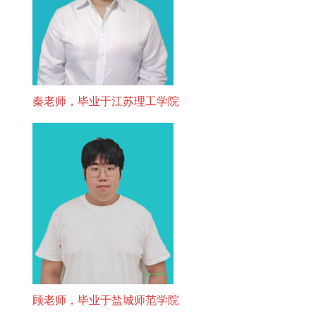
秦老师，毕业于江苏理工学院
顾老师，毕业于盐城师范学院