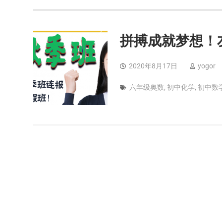
拼搏成就梦想！
2020年8月17日
yogor
六年级奥数
,
初中化学
,
初中数