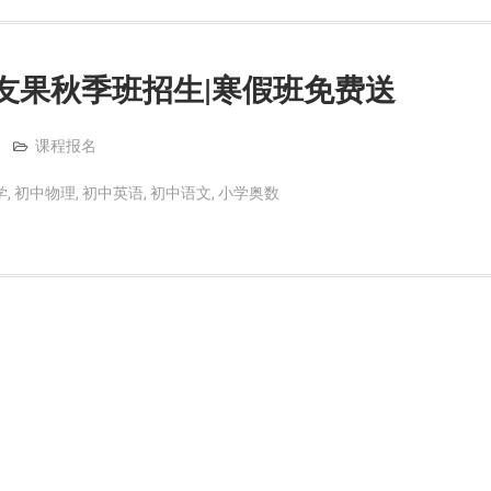
友果秋季班招生|寒假班免费送
课程报名
学
,
初中物理
,
初中英语
,
初中语文
,
小学奥数