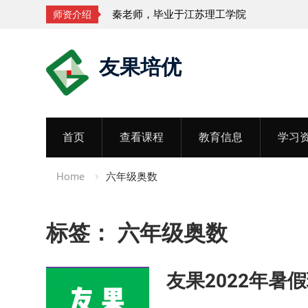
理工学院
孟老师，毕业于湖北中医药大
师资介绍
Skip
友果培优
to
content
首页
查看课程
教育信息
学习
Home
六年级奥数
标签：
六年级奥数
友果2022年暑假