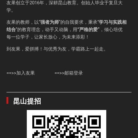
友果
创立于2016年，深耕昆山教育。创始人毕业于
复旦大
学
。
友果的教师，以“
强者为师
”的自我要求，秉承“
学习与实践相
结合
”的教育理念，动手又动脑，用
“严格的爱”
，倾心培优
每一位学子，让家长放心，为未来添彩！
到友果，爱拼搏！与优秀为友，学霸路上一起走。
==>>加入友果
==>>邮箱登录
昆山提招