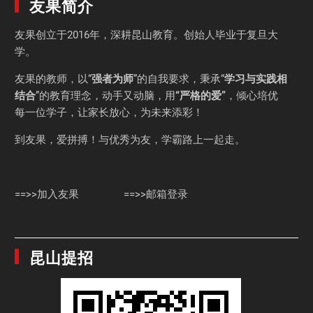
友果简介
友果
创立于2016年，深耕昆山教育。创始人毕业于
复旦大
学
。
友果的教师，以“
强者为师
”的自我要求，秉承“
学习与实践相
结合
”的教育理念，动手又动脑，用
“严格的爱”
，倾心培优
每一位学子，让家长放心，为未来添彩！
到友果，爱拼搏！与优秀为友，学霸路上一起走。
==>>加入友果
==>>邮箱登录
昆山提招