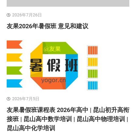
2026年7月26日
友果2026年暑假班 意见和建议
2026年7月5日
友果暑假班课程表 2026年高中 | 昆山初升高衔
接班 | 昆山高中数学培训 | 昆山高中物理培训 |
昆山高中化学培训