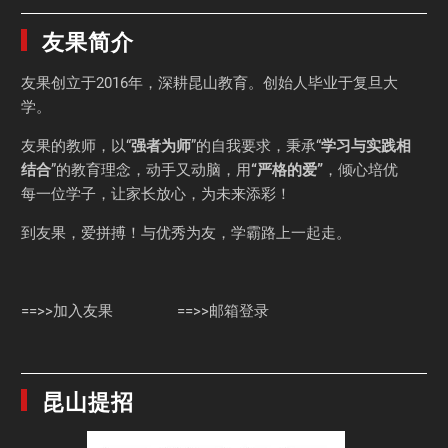
友果简介
友果
创立于2016年，深耕昆山教育。创始人毕业于
复旦大
学
。
友果的教师，以“
强者为师
”的自我要求，秉承“
学习与实践相
结合
”的教育理念，动手又动脑，用
“严格的爱”
，倾心培优
每一位学子，让家长放心，为未来添彩！
到友果，爱拼搏！与优秀为友，学霸路上一起走。
==>>加入友果
==>>邮箱登录
昆山提招