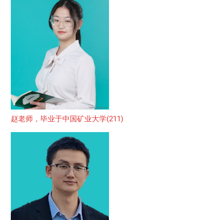
赵老师，毕业于中国矿业大学(211)