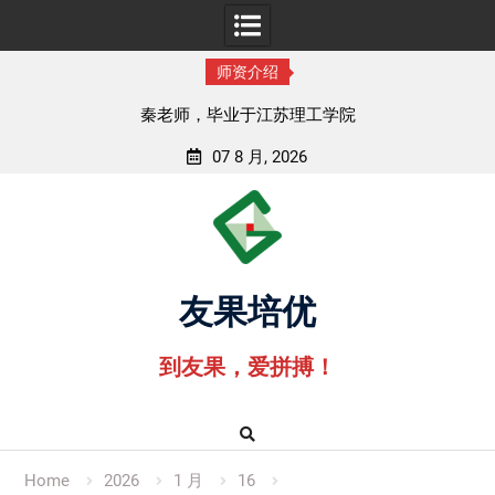
师资介绍
秦老师，毕业于江苏理工学院
07 8 月, 2026
Skip
to
content
友果培优
到友果，爱拼搏！
Home
2026
1 月
16