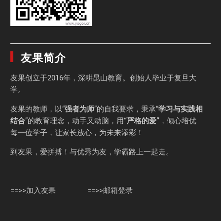
友果简介
友果
创立于2016年，深耕昆山教育。创始人毕业于
复旦大
学
。
友果的教师，以“
强者为师
”的自我要求，秉承“
学习与实践相
结合
”的教育理念，动手又动脑，用
“严格的爱”
，倾心培优
每一位学子，让家长放心，为未来添彩！
到友果，爱拼搏！与优秀为友，学霸路上一起走。
==>>加入友果
==>>邮箱登录