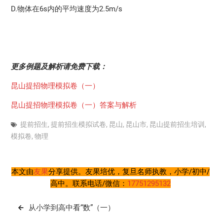
D.物体在6s内的平均速度为2.5m/s
更多例题及解析请免费下载：
昆山提招物理模拟卷（一）
昆山提招物理模拟卷（一）答案与解析
提前招生
,
提前招生模拟试卷
,
昆山
,
昆山市
,
昆山提前招生培训
,
模拟卷
,
物理
本文由
友果
分享提供。友果培优，复旦名师执教，小学/初中/
高中。联系电话/微信：
17751295132
文
从小学到高中看“数”（一）
章