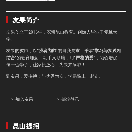
友果简介
友果
创立于2016年，深耕昆山教育。创始人毕业于
复旦大
学
。
友果的教师，以“
强者为师
”的自我要求，秉承“
学习与实践相
结合
”的教育理念，动手又动脑，用
“严格的爱”
，倾心培优
每一位学子，让家长放心，为未来添彩！
到友果，爱拼搏！与优秀为友，学霸路上一起走。
==>>加入友果
==>>邮箱登录
昆山提招