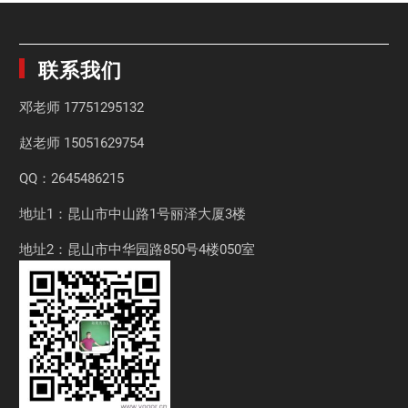
联系我们
邓老师
17751295132
赵老师
15051629754
QQ：2645486215
地址1：昆山市中山路1号丽泽大厦3楼
地址2：昆山市中华园路850号4楼050室