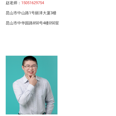
赵老师：
15051629754
昆山市中山路1号丽泽大厦3楼
昆山市中华园路850号4楼050室