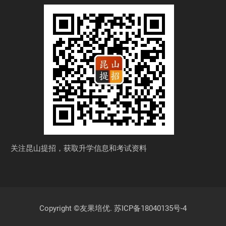
关注昆山提招，获取
升学信息和考试资料
Copyright ©友果培优.
苏ICP备18040135号-4