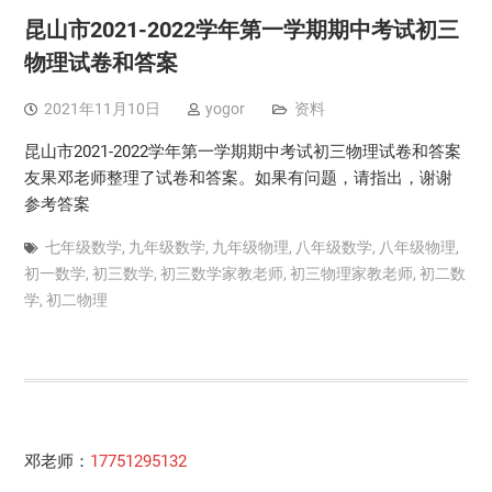
昆山市2021-2022学年第一学期期中考试初三
物理试卷和答案
2021年11月10日
yogor
资料
昆山市2021-2022学年第一学期期中考试初三物理试卷和答案
友果邓老师整理了试卷和答案。如果有问题，请指出，谢谢
参考答案
七年级数学
,
九年级数学
,
九年级物理
,
八年级数学
,
八年级物理
,
初一数学
,
初三数学
,
初三数学家教老师
,
初三物理家教老师
,
初二数
学
,
初二物理
邓老师：
17751295132