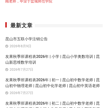
顾老师，毕业于盐城师范学院
最新文章
昆山市五联小学注销公告
2026年8月9日
友果秋季班课程表2026年 | 小学 | 昆山小学奥数培训 | 昆
山新思维数学培训
2026年7月27日
友果秋季班课程表2026年 | 初一 | 昆山初中数学老师 | 昆
山初中物理老师 | 昆山初中化学老师 | 昆山初中英语老师
2026年7月27日
友果秋季班课程表2026年 | 初二 | 昆山初中数学老师 | 昆